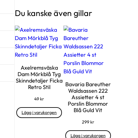
Du kanske även gillar
Axelremsväska
Dam Mörkblå Tyg
Skinndetaljer Ficka
Bavaria Bareuther
Retro Stil
Waldsassen 222
Assietter 4 st
49
kr
Porslin Blommor
Blå Guld Vit
Lägg i varukorgen
299
kr
Lägg i varukorgen