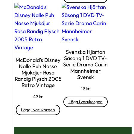
Svenska Hjärtan
Säsong 1 DVD TV-
McDonald’s Disney
Serie Drama Carin
Nalle Puh Nasse
Mannheimer
Mjukdjur Rosa
Svensk
Randig Plysch 2005
Retro Vintage
19
kr
49
kr
Lägg i varukorgen
Lägg i varukorgen