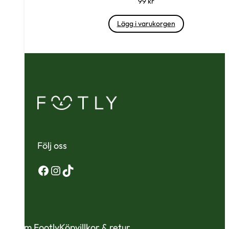
99
kr
Lägg i varukorgen
Följ oss
Facebook
Instagram
TikTok
Om Footly
Köpvillkor & retur