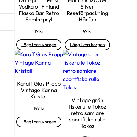
Drinkpinne Plast
Hårtork 1200W
Vodka of Finland
Silver
Flaska Bar Retro
Reseförpackning
Samlarpryl
Hårfön
19
kr
49
kr
Lägg i varukorgen
Lägg i varukorgen
Karaff Glas Propp
Vintage Kanna
Kristall
Vintage grön
fiskerulle Tokoz
149
kr
retro samlare
sportfiske rulle
Lägg i varukorgen
Tokoz