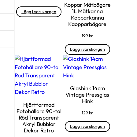
Koppar Mätbägare
1L Mätkanna
Lägg i varukorgen
Kopparkanna
Kaopparbägare
199
kr
Lägg i varukorgen
Glashink 14cm
Vintage Pressglas
Hink
Hjärtformad
Fotohållare 90-tal
129
kr
Röd Transparent
Akryl Bubblor
Lägg i varukorgen
Dekor Retro