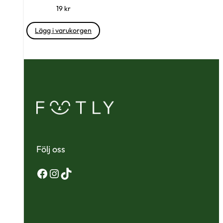
19
kr
Lägg i varukorgen
Följ oss
Facebook
Instagram
TikTok