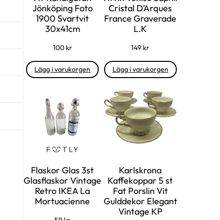
Jönköping Foto
Cristal D’Arques
1900 Svartvit
France Graverade
30x41cm
L.K
100
kr
149
kr
Lägg i varukorgen
Lägg i varukorgen
Flaskor Glas 3st
Karlskrona
Glasflaskor Vintage
Kaffekoppar 5 st
Retro IKEA La
Fat Porslin Vit
Mortuacienne
Gulddekor Elegant
Vintage KP
59
kr