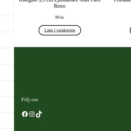
Retro
99
kr
Lägg i varukorgen
Följ oss
Facebook
Instagram
TikTok