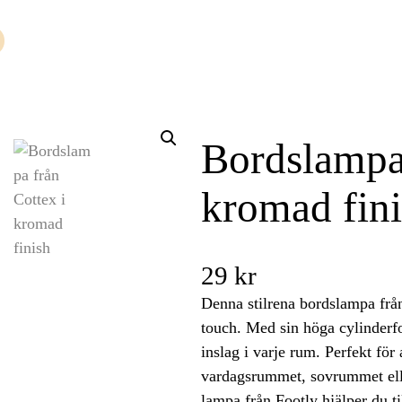
Bordslampa 
kromad fin
29
kr
Denna stilrena bordslampa frå
touch. Med sin höga cylinderf
inslag i varje rum. Perfekt för 
vardagsrummet, sovrummet el
lampa från Footly hjälper du t