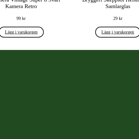
Kamera Retro
Samlarglas
99
kr
29
kr
Lägg i varukorgen
Lägg i varukorgen