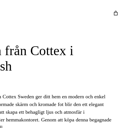
från Cottex i
ish
n Cottex Sweden ger ditt hem en modern och enkel
ormade skärm och kromade fot blir den ett elegant
att skapa ett behagligt ljus och atmosfär i
ler hemmakontoret. Genom att köpa denna begagnade
ill…