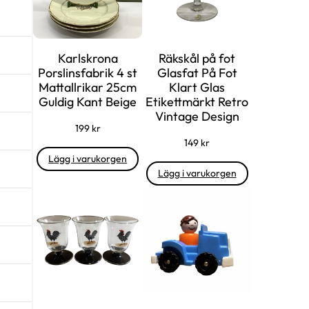
Karlskrona
Räkskål på fot
Porslinsfabrik 4 st
Glasfat På Fot
Mattallrikar 25cm
Klart Glas
Guldig Kant Beige
Etikettmärkt Retro
Vintage Design
199
kr
149
kr
Lägg i varukorgen
Lägg i varukorgen