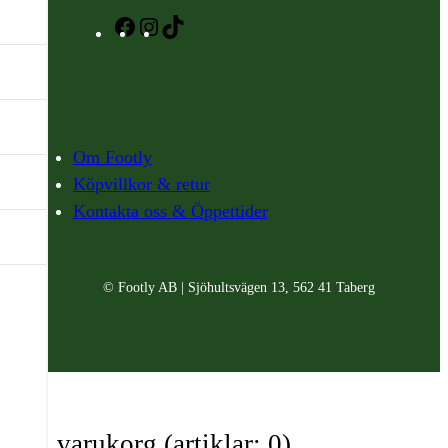
Facebook
Instagram
TikTok
Om Footly
Köpvillkor & retur
Kontakta oss & Öppettider
© Footly AB | Sjöhultsvägen 13, 562 41 Taberg
Din varukorg
(artiklar: 0)