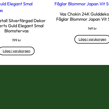
a
g
Vas Chokin 24K Gulddekor
e
Fåglar Blommor Japan Vit 
tall Silverfärgad Dekor
D
rts Guld Elegant Smal
149
kr
e
Blomstervas
s
Lägg i varukorgen
199
kr
i
g
Lägg i varukorgen
n
R
e
t
r
o
m
ä
n