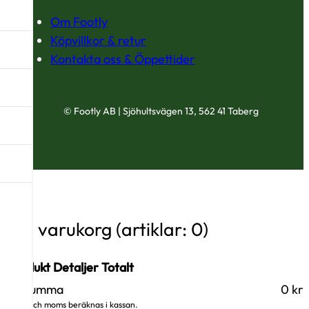
Om Footly
Köpvillkor & retur
Kontakta oss & Öppettider
© Footly AB | Sjöhultsvägen 13, 562 41 Taberg
Din varukorg
(artiklar: 0)
Produkt
Detaljer
Totalt
Delsumma
0 kr
Produkter
Frakt och moms beräknas i kassan.