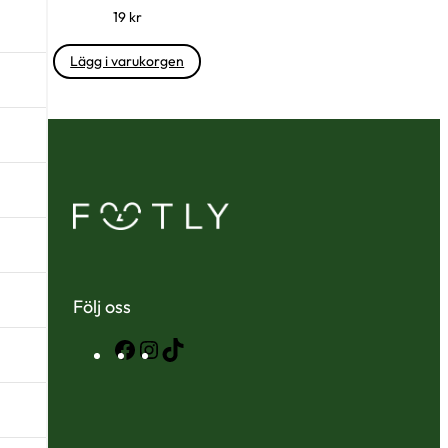
19
kr
Lägg i varukorgen
Följ oss
Facebook
Instagram
TikTok