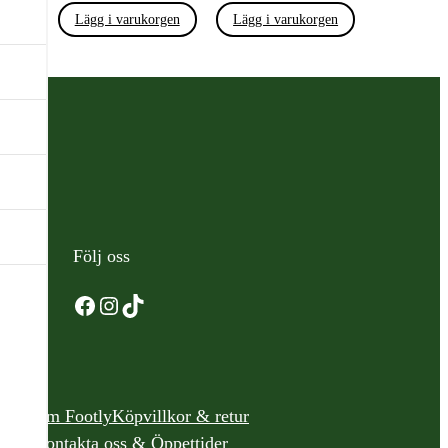
Lägg i varukorgen
Lägg i varukorgen
Följ oss
Facebook
Instagram
TikTok
Om Footly
Köpvillkor & retur
Kontakta oss & Öppettider