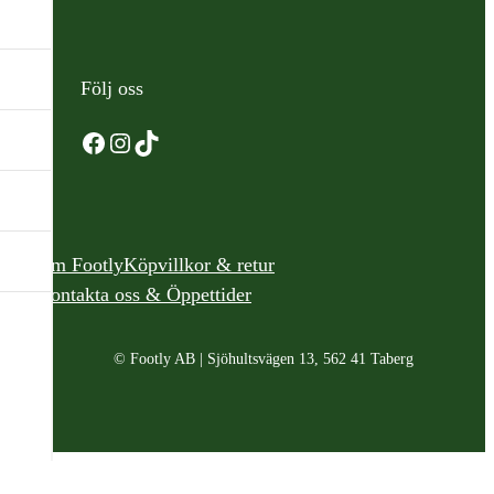
Följ oss
Facebook
Instagram
TikTok
Om Footly
Köpvillkor & retur
Kontakta oss & Öppettider
© Footly AB | Sjöhultsvägen 13, 562 41 Taberg