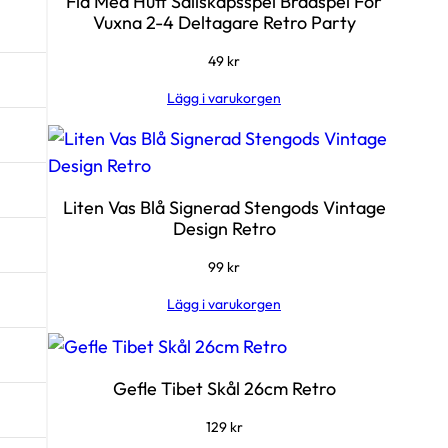
Fia Med Hutt Sällskapsspel Brädspel För
Vuxna 2-4 Deltagare Retro Party
49
kr
Lägg i varukorgen
Liten Vas Blå Signerad Stengods Vintage
Design Retro
99
kr
Lägg i varukorgen
Gefle Tibet Skål 26cm Retro
129
kr