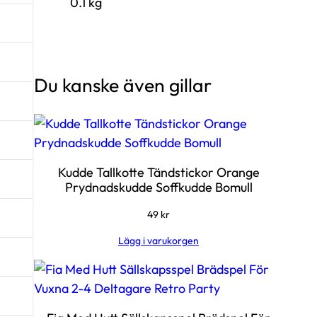
0.1 kg
Du kanske även gillar
Kudde Tallkotte Tändstickor Orange
Prydnadskudde Soffkudde Bomull
49
kr
Lägg i varukorgen