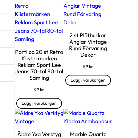
2 st Plåtburkar
Änglar Vintage
Rund Förvaring
Parti ca 20 st Retro
Dekor
Klistermärken
Reklam Sport Lee
59
kr
Jeans 70-tal 80-tal
Samling
Lägg i varukorgen
99
kr
Lägg i varukorgen
Äldre Yxa Verktyg
Marble Quartz