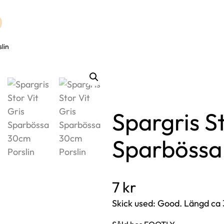
lin
Spargris St
Sparbössa
7
kr
Skick used: Good. Längd c