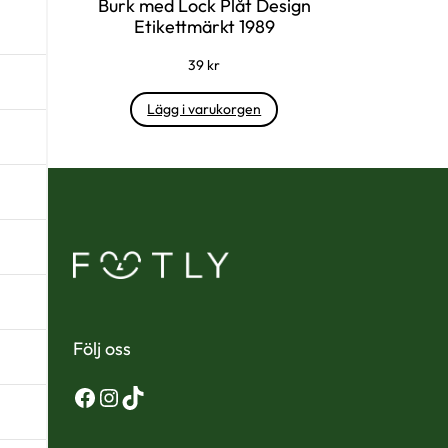
Burk med Lock Plåt Design
Etikettmärkt 1989
39
kr
Lägg i varukorgen
Följ oss
Facebook
Instagram
TikTok