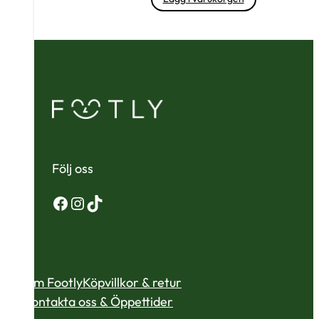
Följ oss
Facebook
Instagram
TikTok
Om Footly
Köpvillkor & retur
Kontakta oss & Öppettider