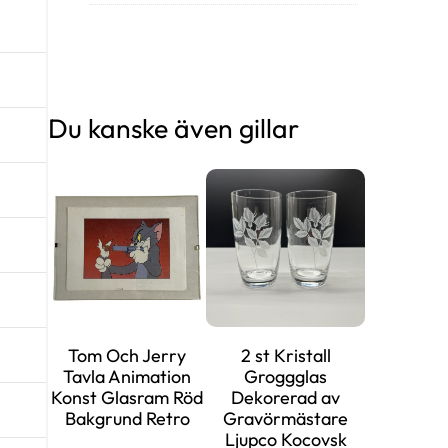
Du kanske även gillar
Tom Och Jerry
2 st Kristall
Tavla Animation
Groggglas
Konst Glasram Röd
Dekorerad av
Bakgrund Retro
Gravörmästare
Ljupco Kocovsk