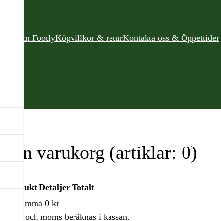
Om Footly
Köpvillkor & retur
Kontakta oss & Öppettider
Din varukorg
(artiklar: 0)
Produkt
Detaljer
Totalt
Delsumma
0 kr
Frakt och moms beräknas i kassan.