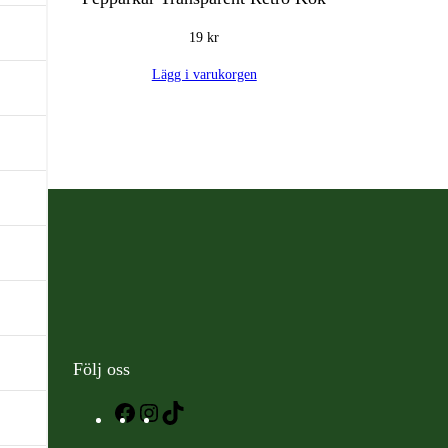
19
kr
Lägg i varukorgen
Följ oss
Facebook
Instagram
TikTok