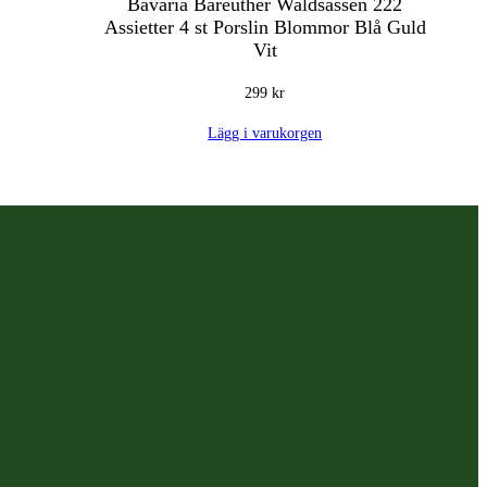
Bavaria Bareuther Waldsassen 222
Assietter 4 st Porslin Blommor Blå Guld
Vit
299
kr
Lägg i varukorgen