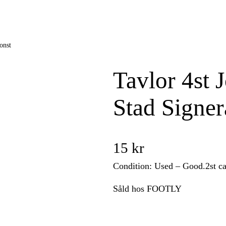
onst
Tavlor 4st
Stad Signe
15
kr
Condition: Used – Good.2st c
Såld hos FOOTLY