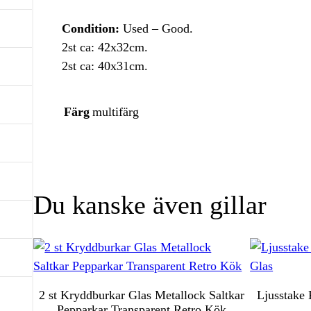
Condition:
Used – Good.
2st ca: 42x32cm.
2st ca: 40x31cm.
Färg
multifärg
Du kanske även gillar
2 st Kryddburkar Glas Metallock Saltkar
Ljusstake 
Pepparkar Transparent Retro Kök