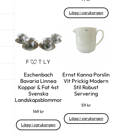
Lägg i varukorgen
Eschenbach
Ernst Kanna Porslin
Bavaria Linnea
Vit Prickig Modern
Koppar & Fat 4st
Stil Robust
Svenska
Servering
Landskapsblommor
59
kr
149
kr
Lägg i varukorgen
Lägg i varukorgen