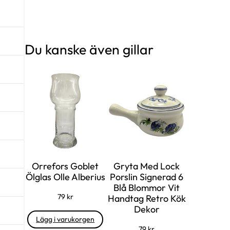
Du kanske även gillar
Orrefors Goblet
Gryta Med Lock
Ölglas Olle Alberius
Porslin Signerad 6
Blå Blommor Vit
79
kr
Handtag Retro Kök
Dekor
Lägg i varukorgen
79
kr