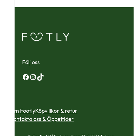
Följ oss
Facebook
Instagram
TikTok
Om Footly
Köpvillkor & retur
Kontakta oss & Öppettider