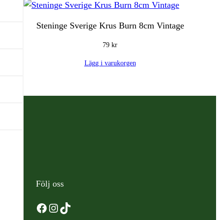
Steninge Sverige Krus Burn 8cm Vintage
79
kr
Lägg i varukorgen
Följ oss
Facebook
Instagram
TikTok