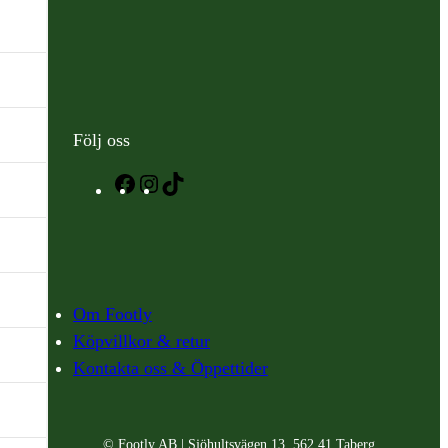
Följ oss
Facebook
Instagram
TikTok
Om Footly
Köpvillkor & retur
Kontakta oss & Öppettider
© Footly AB | Sjöhultsvägen 13, 562 41 Taberg