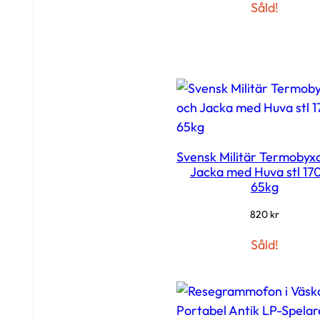
Såld!
Svensk Militär Termobyx
Jacka med Huva stl 1
65kg
820
kr
Såld!