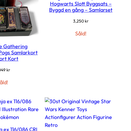
Hogwarts Slott Byggsats –
Byggd en gång – Samlarset
3,250
kr
Såld!
e Gathering
 Pogs Samlarkort
ort Kort
049
kr
åld!
a ex 116/086 CRI