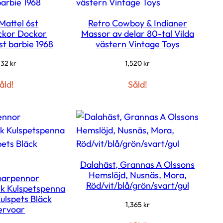
Mattel 6st
Retro Cowboy & Indianer
ckor Dockor
Massor av delar 80-tal Vilda
st barbie 1968
västern Vintage Toys
532
kr
1,520
kr
åld!
Såld!
Dalahäst, Grannas A Olssons
Hemslöjd, Nusnäs, Mora,
oarpennor
Röd/vit/blå/grön/svart/gul
ck Kulspetspenna
ulspets Bläck
1,365
kr
ervoar