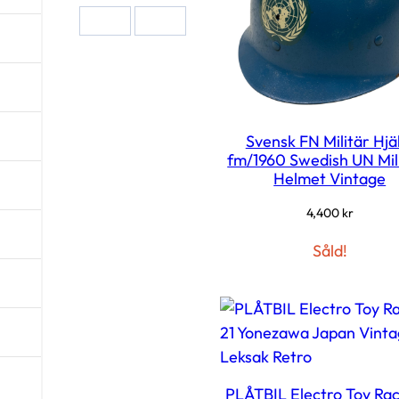
d
e
e
f
t
e
Svensk FN Militär Hj
r
fm/1960 Swedish UN Mil
p
Helmet Vintage
r
i
4,400
kr
s
:
Såld!
h
ö
g
t
t
i
PLÅTBIL Electro Toy Rac
l