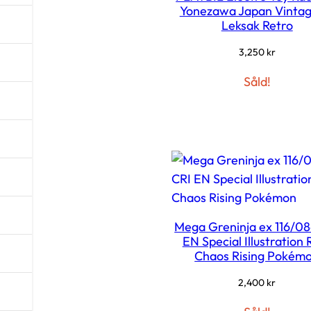
Yonezawa Japan Vintage
l
Leksak Retro
l
å
3,250
kr
g
Såld!
t
Mega Greninja ex 116/08
EN Special Illustration 
Chaos Rising Pokém
2,400
kr