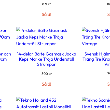
871
kr
8
Såld!
S
or och
14-delar Bälte Gasmask Jacka
Svensk Hjäl
70cm
Keps Märke Tröja Underställ
Träng Tre Kro
Strumpor
Vi
800
kr
7
Såld!
S