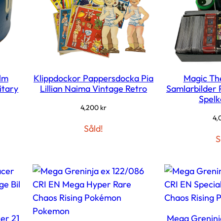
älm
Klippdockor Pappersdocka Pia
Magic Th
itary
Lillian Naima Vintage Retro
Samlarbilder
Spelk
4,200
kr
4,
Såld!
S
er 21
Mega Greninj