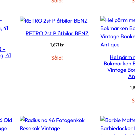
Såld!
S
RETRO 2st Plåtbilar BENZ
1,871
kr
ä –
g, 41
Hel pärm 
Såld!
Bokmärken B
Vintage Bo
An
1,
S