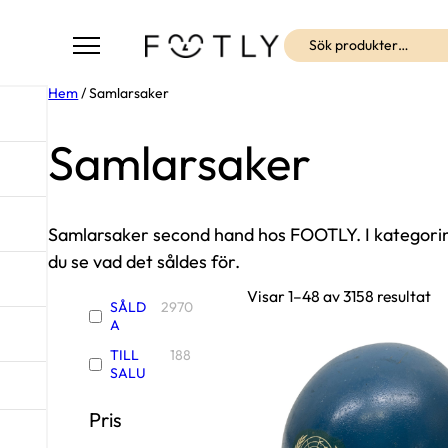
Sök
Hem
/ Samlarsaker
Samlarsaker
Samlarsaker second hand hos FOOTLY. I kategorin 
du se vad det såldes för.
S
Visar 1–48 av 3158 resultat
SÅLD
2970
o
A
r
TILL
188
t
SALU
e
r
Pris
a