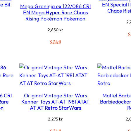
 Bil
EN Special I
Mega Greninja ex 122/086 CRI
Chaos Ris
EN Mega Hyper Rare Chaos
Rising Pokémon Pokemon
2,
2,850
kr
S
Såld!
6 CRI
Original Vintage Star Wars
Mattel Barb
Rare
Kenner Toys AT-AT 1981 ATAT
Barbiedockor
on
AT AT Retro StarWars
R
2,275
kr
2,