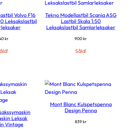
astbil Volvo F16
Tekno Modellastbil Scania ASG
0 Leksakslastbil
Lastbil Skala 1:50
leksaker
Leksakslastbil Samlarleksaker
40
kr
900
kr
åld!
Såld!
Mont Blanc Kulspetspenna
Design Penna
ksakssymaskin
skin Leksak
839
kr
n Vintage