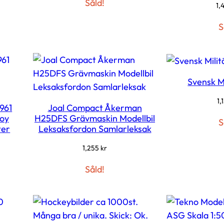
Såld!
1,
S
Svensk M
1,
961
Joal Compact Åkerman
Coy
H25DFS Grävmaskin Modellbil
S
ter
Leksaksfordon Samlarleksak
1,255
kr
Såld!