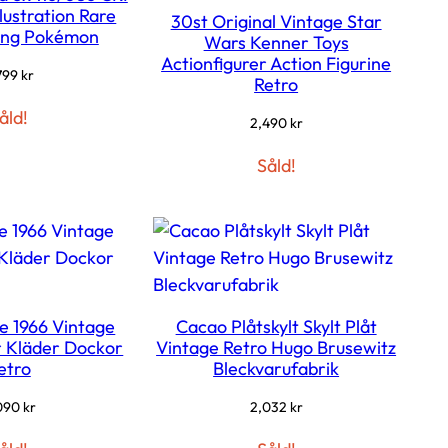
llustration Rare
30st Original Vintage Star
ing Pokémon
Wars Kenner Toys
Actionfigurer Action Figurine
799
kr
Retro
åld!
2,490
kr
Såld!
ie 1966 Vintage
Cacao Plåtskylt Skylt Plåt
 Kläder Dockor
Vintage Retro Hugo Brusewitz
etro
Bleckvarufabrik
090
kr
2,032
kr