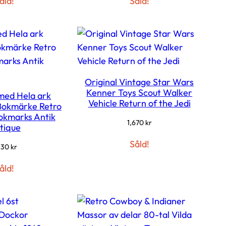
åld!
Såld!
Original Vintage Star Wars
Kenner Toys Scout Walker
med Hela ark
Vehicle Return of the Jedi
okmärke Retro
okmarks Antik
1,670
kr
tique
Såld!
830
kr
åld!