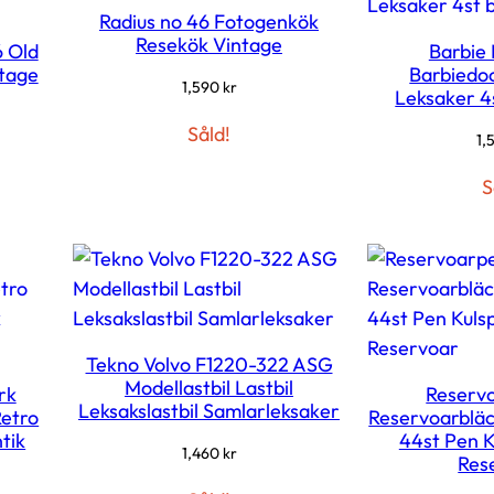
Radius no 46 Fotogenkök
Resekök Vintage
 Old
Barbie 
ntage
Barbiedo
1,590
kr
Leksaker 4
Såld!
1,
S
Tekno Volvo F1220-322 ASG
Modellastbil Lastbil
rk
Reserv
Leksakslastbil Samlarleksaker
etro
Reservoarblä
tik
44st Pen K
1,460
kr
Res