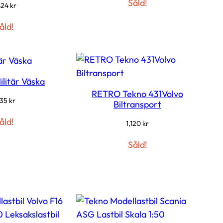
Såld!
424
kr
åld!
ilitär Väska
RETRO Tekno 431Volvo
135
kr
Biltransport
åld!
1,120
kr
Såld!