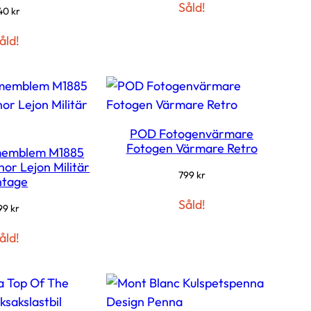
Såld!
40
kr
åld!
POD Fotogenvärmare
Fotogen Värmare Retro
memblem M1885
nor Lejon Militär
799
kr
ntage
Såld!
99
kr
åld!