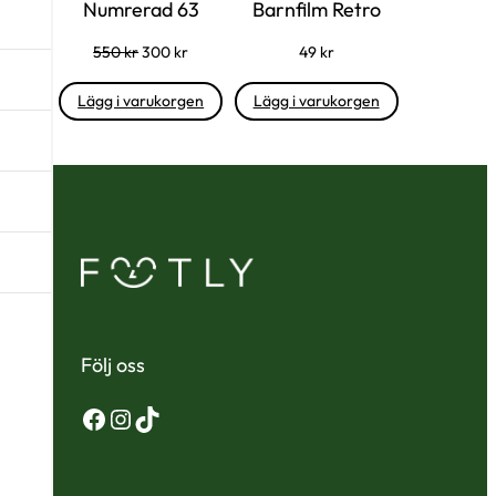
Numrerad 63
Barnfilm Retro
Det
Det
550
kr
300
kr
49
kr
ursprungliga
nuvarande
priset
priset
Lägg i varukorgen
Lägg i varukorgen
var:
är:
550 kr.
300 kr.
Följ oss
Facebook
Instagram
TikTok