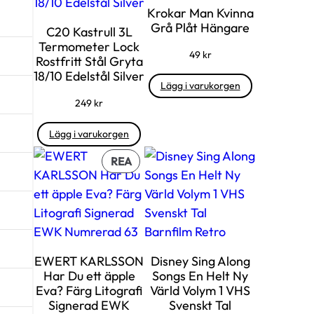
Krokar Man Kvinna
Grå Plåt Hängare
C20 Kastrull 3L
Termometer Lock
49
kr
Rostfritt Stål Gryta
18/10 Edelstål Silver
Lägg i varukorgen
249
kr
Lägg i varukorgen
PRODUKTER
REA
PÅ
REA
EWERT KARLSSON
Disney Sing Along
Har Du ett äpple
Songs En Helt Ny
Eva? Färg Litografi
Värld Volym 1 VHS
Signerad EWK
Svenskt Tal