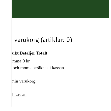
Din varukorg
(artiklar: 0)
Produkt
Detaljer
Totalt
Delsumma
0 kr
Produkter
Frakt och moms beräknas i kassan.
i
varukorg
Visa min varukorg
Gå till kassan