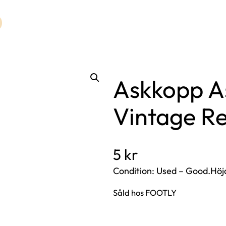
Askkopp A
Vintage Re
5
kr
Condition: Used – Good.Höj
Såld hos FOOTLY