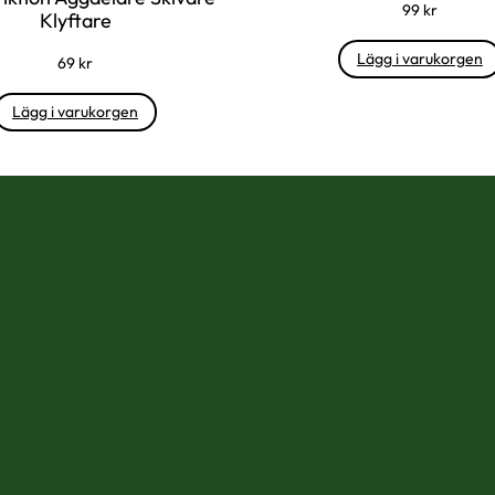
99
kr
Klyftare
Lägg i varukorgen
69
kr
Lägg i varukorgen