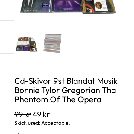
Cd-Skivor 9st Blandat Musik
Bonnie Tylor Gregorian Tha
Phantom Of The Opera
D
D
99
kr
49
kr
e
e
Skick used: Acceptable.
t
t