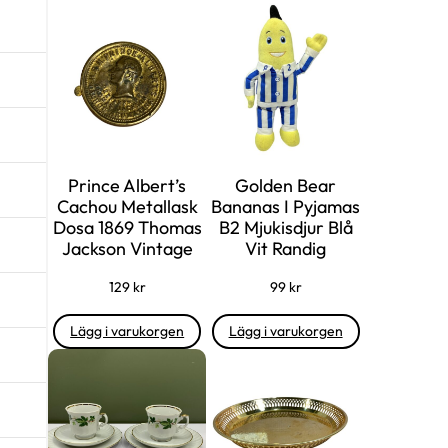
i
t
s
ä
e
r
t
:
v
4
a
9
Prince Albert’s
Golden Bear
r
Cachou Metallask
Bananas I Pyjamas
:
k
Dosa 1869 Thomas
B2 Mjukisdjur Blå
Jackson Vintage
Vit Randig
9
r
9
.
129
kr
99
kr
Lägg i varukorgen
Lägg i varukorgen
k
r
.