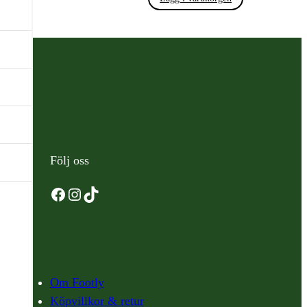
Följ oss
Facebook
Instagram
TikTok
Om Footly
Köpvillkor & retur