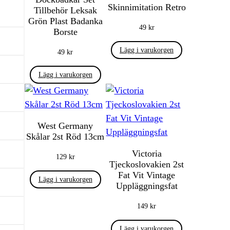
Skinnimitation Retro
Tillbehör Leksak
Grön Plast Badanka
49
kr
Borste
Lägg i varukorgen
49
kr
Lägg i varukorgen
West Germany
Skålar 2st Röd 13cm
Victoria
129
kr
Tjeckoslovakien 2st
Fat Vit Vintage
Lägg i varukorgen
Uppläggningsfat
149
kr
Lägg i varukorgen