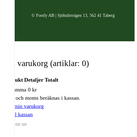
© Footly AB | Sjöhultsvägen 13, 562 41 Taberg
Din varukorg
(artiklar: 0)
Produkt
Detaljer
Totalt
Delsumma
0 kr
Produkter
Frakt och moms beräknas i kassan.
i
Visa min varukorg
varukorg
Gå till kassan