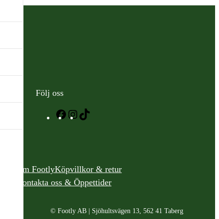
Följ oss
Facebook
Instagram
TikTok
Om Footly
Köpvillkor & retur
Kontakta oss & Öppettider
© Footly AB | Sjöhultsvägen 13, 562 41 Taberg