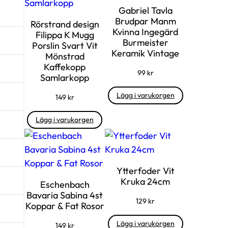
Gabriel Tavla
Brudpar Manm
Rörstrand design
Kvinna Ingegärd
Filippa K Mugg
Burmeister
Porslin Svart Vit
Keramik Vintage
Mönstrad
Kaffekopp
99
kr
Samlarkopp
Lägg i varukorgen
149
kr
Lägg i varukorgen
Ytterfoder Vit
Kruka 24cm
Eschenbach
Bavaria Sabina 4st
129
kr
Koppar & Fat Rosor
Lägg i varukorgen
149
kr