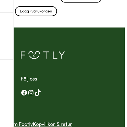
Lägg i varukorgen
Följ oss
Facebook
Instagram
TikTok
Om Footly
Köpvillkor & retur