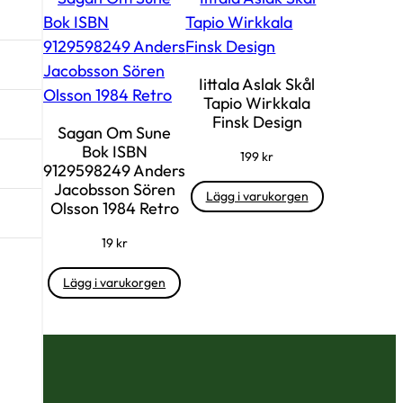
Iittala Aslak Skål
Tapio Wirkkala
Finsk Design
Sagan Om Sune
Bok ISBN
199
kr
9129598249 Anders
Jacobsson Sören
Lägg i varukorgen
Olsson 1984 Retro
19
kr
Lägg i varukorgen