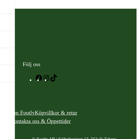
Följ oss
Facebook
Instagram
TikTok
Om Footly
Köpvillkor & retur
Kontakta oss & Öppettider