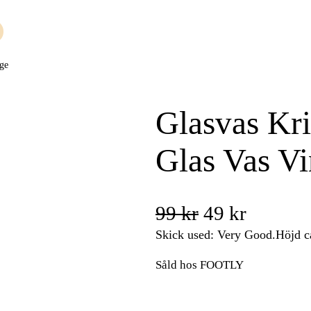
age
Glasvas Kri
Glas Vas Vi
D
D
99
kr
49
kr
e
e
Skick used: Very Good.Höjd c
t
t
Såld hos FOOTLY
u
n