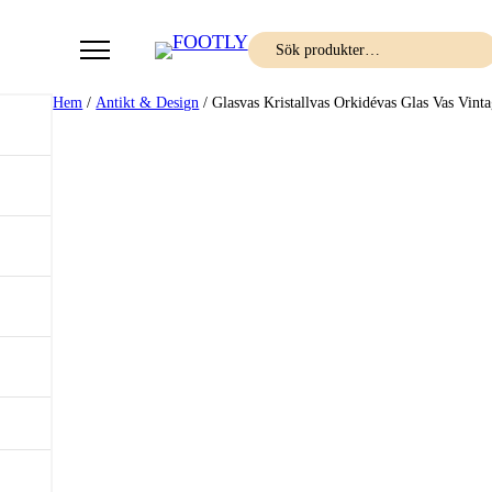
Sök
Hem
/
Antikt & Design
/ Glasvas Kristallvas Orkidévas Glas Vas Vint
Rea!