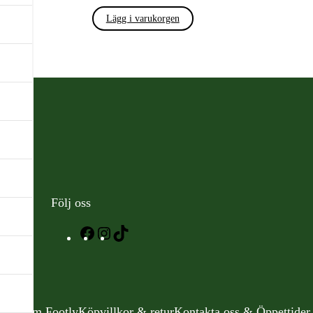
Lägg i varukorgen
Följ oss
Facebook
Instagram
TikTok
Om Footly
Köpvillkor & retur
Kontakta oss & Öppettider