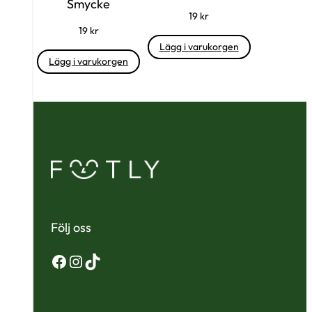
Smycke
19
kr
19
kr
Lägg i varukorgen
Lägg i varukorgen
Följ oss
Facebook
Instagram
TikTok