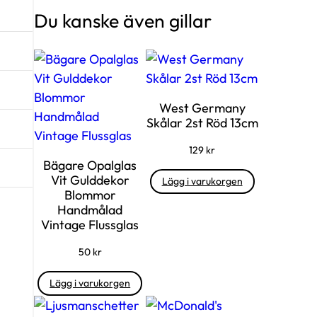
Du kanske även gillar
West Germany
Skålar 2st Röd 13cm
129
kr
Bägare Opalglas
Vit Gulddekor
Lägg i varukorgen
Blommor
Handmålad
Vintage Flussglas
50
kr
Lägg i varukorgen