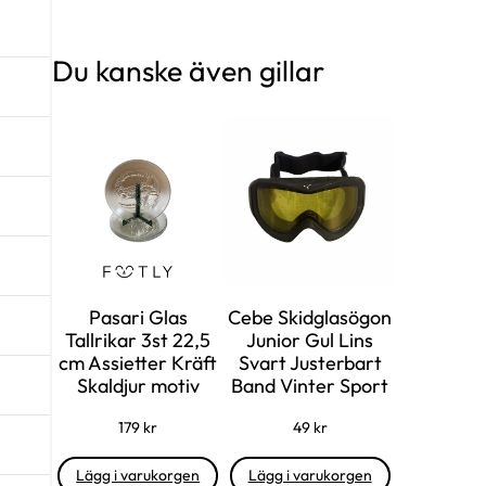
Du kanske även gillar
Pasari Glas
Cebe Skidglasögon
Tallrikar 3st 22,5
Junior Gul Lins
cm Assietter Kräft
Svart Justerbart
Skaldjur motiv
Band Vinter Sport
179
kr
49
kr
Lägg i varukorgen
Lägg i varukorgen