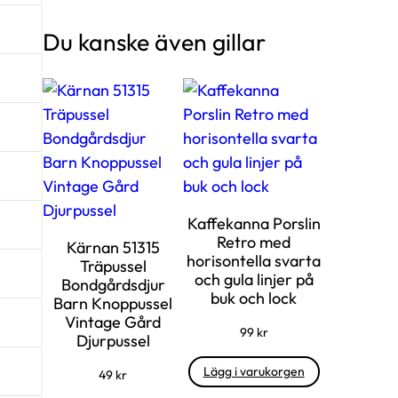
Du kanske även gillar
Kaffekanna Porslin
Retro med
Kärnan 51315
horisontella svarta
Träpussel
och gula linjer på
Bondgårdsdjur
buk och lock
Barn Knoppussel
Vintage Gård
99
kr
Djurpussel
Lägg i varukorgen
49
kr