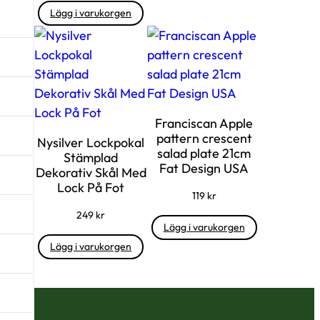
Lägg i varukorgen
Franciscan Apple
pattern crescent
Nysilver Lockpokal
salad plate 21cm
Stämplad
Fat Design USA
Dekorativ Skål Med
Lock På Fot
119
kr
249
kr
Lägg i varukorgen
Lägg i varukorgen