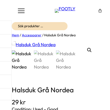
Sök
Hem
/
Accessoarer
/ Halsduk Grå Nordea
Halsduk Grå Nordea
29
kr
Condition: Used – Good.​