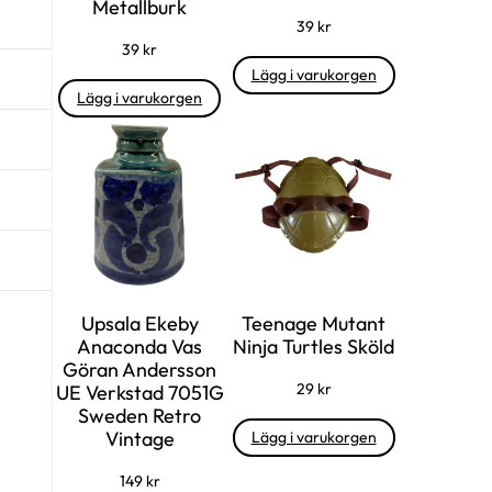
Metallburk
39
kr
39
kr
Lägg i varukorgen
Lägg i varukorgen
Upsala Ekeby
Teenage Mutant
Anaconda Vas
Ninja Turtles Sköld
Göran Andersson
29
kr
UE Verkstad 7051G
Sweden Retro
Vintage
Lägg i varukorgen
149
kr