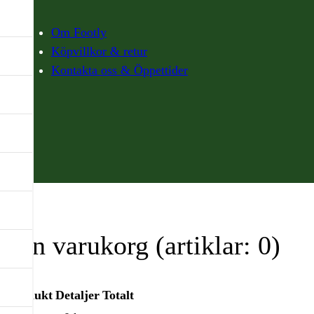
Om Footly
Köpvillkor & retur
Kontakta oss & Öppettider
Din varukorg
(artiklar: 0)
Produkt
Detaljer
Totalt