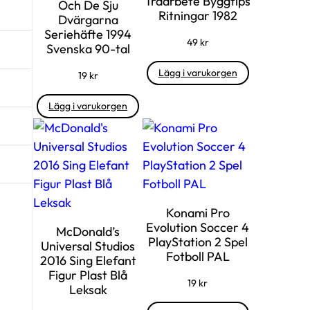
Träarbete Byggtips
Och De Sju
Ritningar 1982
Dvärgarna
Seriehäfte 1994
49
kr
Svenska 90-tal
Lägg i varukorgen
19
kr
Lägg i varukorgen
Konami Pro
Evolution Soccer 4
McDonald’s
PlayStation 2 Spel
Universal Studios
Fotboll PAL
2016 Sing Elefant
Figur Plast Blå
19
kr
Leksak