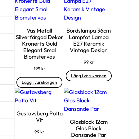
Vas Metall
Bordslampa 36cm
Silverfärgad Dekor
Lampfot Lampa
Kronerts Guld
E27 Keramik
Elegant Smal
Vintage Design
Blomstervas
99
kr
199
kr
Lägg i varukorgen
Lägg i varukorgen
Gustavsberg Potta
Vit
Glasblock 12cm
Glas Block
99
kr
Dansande Par