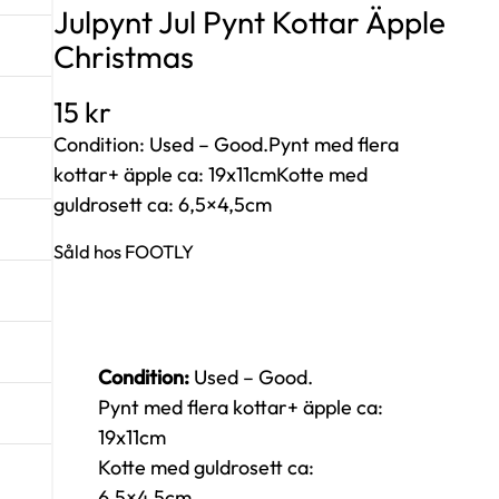
Julpynt Jul Pynt Kottar Äpple
Christmas
15
kr
Condition: Used – Good.Pynt med flera
kottar+ äpple ca: 19x11cmKotte med
guldrosett ca: 6,5×4,5cm
Såld hos FOOTLY
Condition:
Used – Good.
Pynt med flera kottar+ äpple ca:
19x11cm
Kotte med guldrosett ca:
6,5×4,5cm