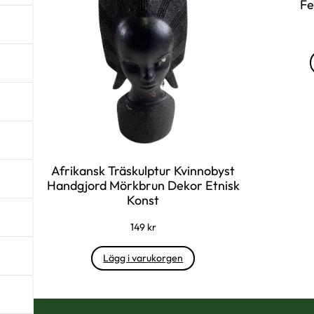
Fe
Afrikansk Träskulptur Kvinnobyst
Handgjord Mörkbrun Dekor Etnisk
Konst
149
kr
Lägg i varukorgen