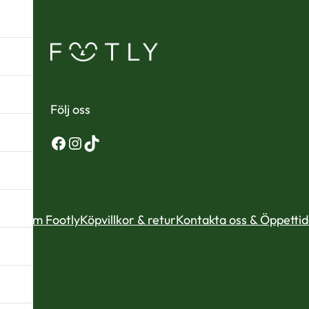
Följ oss
Facebook
Instagram
TikTok
Om Footly
Köpvillkor & retur
Kontakta oss & Öppetti