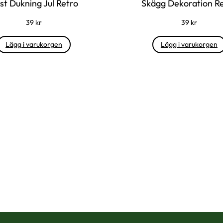
st Dukning Jul Retro
Skägg Dekoration R
39
kr
39
kr
Lägg i varukorgen
Lägg i varukorgen