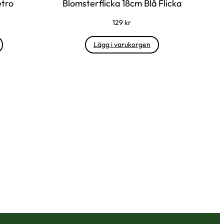
etro
Blomsterflicka 18cm Blå Flicka
129
kr
Lägg i varukorgen