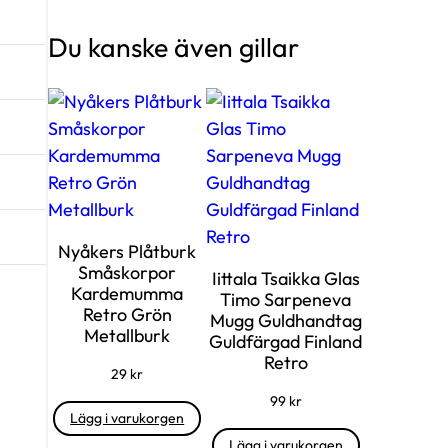
Du kanske även gillar
Nyåkers Plåtburk
Småskorpor
Iittala Tsaikka Glas
Kardemumma
Timo Sarpeneva
Retro Grön
Mugg Guldhandtag
Metallburk
Guldfärgad Finland
Retro
29
kr
99
kr
Lägg i varukorgen
Lägg i varukorgen