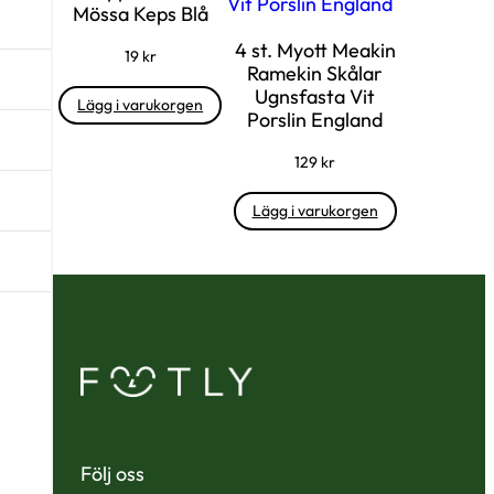
Mössa Keps Blå
4 st. Myott Meakin
19
kr
Ramekin Skålar
Ugnsfasta Vit
Lägg i varukorgen
Porslin England
129
kr
Lägg i varukorgen
Följ oss