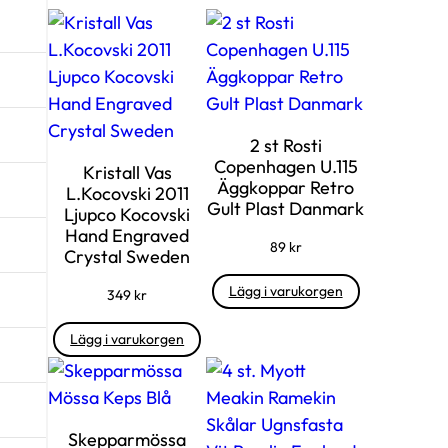
2 st Rosti
Copenhagen U.115
Kristall Vas
Äggkoppar Retro
L.Kocovski 2011
Gult Plast Danmark
Ljupco Kocovski
Hand Engraved
89
kr
Crystal Sweden
Lägg i varukorgen
349
kr
Lägg i varukorgen
Skepparmössa