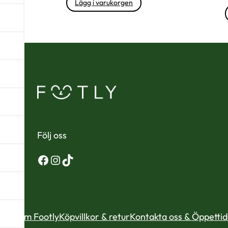
Lägg i varukorgen
Följ oss
Facebook
Instagram
TikTok
Om Footly
Köpvillkor & retur
Kontakta oss & Öppetti