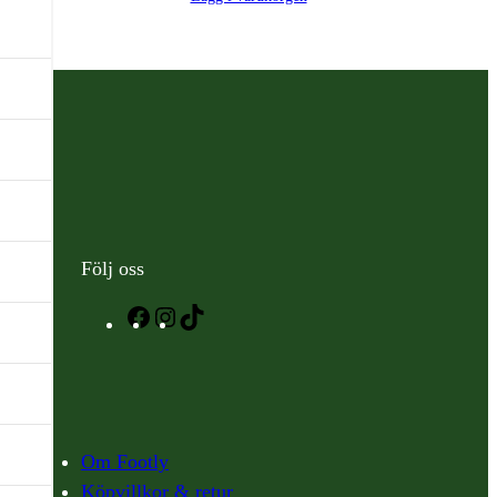
Följ oss
Facebook
Instagram
TikTok
Om Footly
Köpvillkor & retur