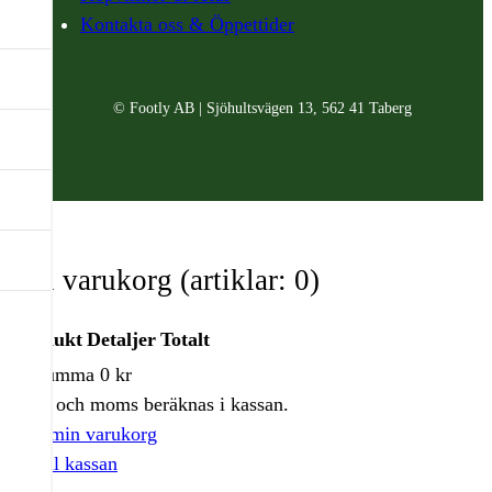
Kontakta oss & Öppettider
© Footly AB | Sjöhultsvägen 13, 562 41 Taberg
Din varukorg
(artiklar: 0)
Produkt
Detaljer
Totalt
Delsumma
0 kr
Produkter
Frakt och moms beräknas i kassan.
i
Visa min varukorg
varukorg
Gå till kassan