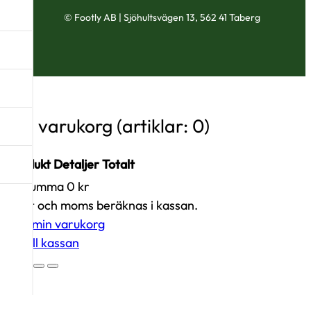
© Footly AB | Sjöhultsvägen 13, 562 41 Taberg
Din varukorg
(artiklar: 0)
Produkt
Detaljer
Totalt
Delsumma
0 kr
Produkter
Frakt och moms beräknas i kassan.
i
Visa min varukorg
varukorg
Gå till kassan