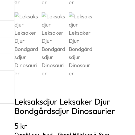
Leksaksdjur Leksaker Djur
Bondgårdsdjur Dinosaurier
5
kr
Condition: Used – Good.Höjd ca: 5-8cm