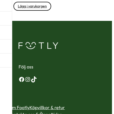
Lägg i varukorgen
Följ oss
Facebook
Instagram
TikTok
Om Footly
Köpvillkor & retur