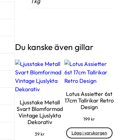
1 kg
Du kanske även gillar
Lotus Assietter 6st
17cm Tallrikar Retro
Ljusstake Metall
Design
Svart Blomformad
Vintage Ljuslykta
199
kr
Dekorativ
Lägg i varukorgen
39
kr