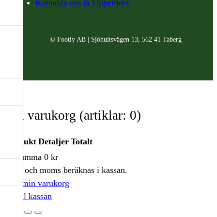
Kontakta oss & Öppettider
© Footly AB | Sjöhultsvägen 13, 562 41 Taberg
Din varukorg
(artiklar: 0)
Produkt
Detaljer
Totalt
Delsumma
0 kr
Produkter
Frakt och moms beräknas i kassan.
i
Visa min varukorg
varukorg
Gå till kassan