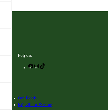
Följ oss
Facebook
Instagram
TikTok
Om Footly
Köpvillkor & retur