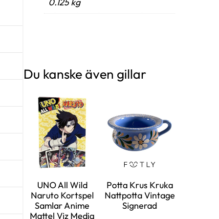
0.125 kg
Du kanske även gillar
UNO All Wild
Potta Krus Kruka
Naruto Kortspel
Nattpotta Vintage
Samlar Anime
Signerad
Mattel Viz Media